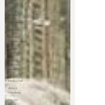
Tudo
tin
whistle
instrumentos
aprenda
artistas
internacionais
artistas
brasileiros
música
irlandesa
moderna
música
tradicional
dança
irlandesa
nações
celtas