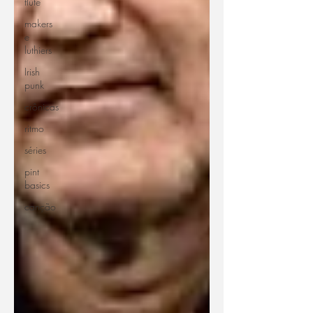
flute
makers
e
luthiers
Irish
punk
crônicas
ritmo
séries
pint
basics
canção