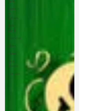
flute
makers
e
luthiers
Irish
punk
crônicas
ritmo
séries
pint
basics
canção