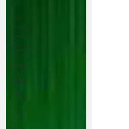
Tudo
tin
whistle
instrumentos
aprenda
artistas
internacionais
artistas
brasileiros
música
irlandesa
moderna
música
tradicional
dança
irlandesa
nações
celtas