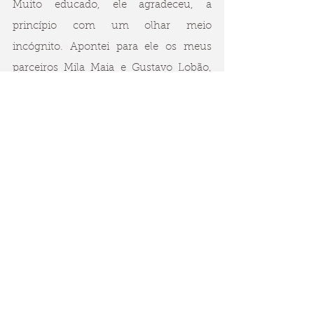
Muito educado, ele agradeceu, a 
princípio com um olhar meio 
incógnito. Apontei para ele os meus 
parceiros Mila Maia e Gustavo Lobão, 
que lá estavam também, e disse que 
nós, ao lado da minha dileta esposa 
Paula, éramos do Pint Diário, a revista 
responsável por um certo artigo que ele 
talvez se lembrasse, sobre o seu álbum 
mais recente. Imediatamente, seu 
semblante mudou e ele abriu um 
grande sorriso, pulou do palco e me 
deu um abraço dizendo “you’re the 
man!!”