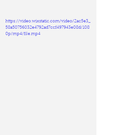
https://video.wixstatic.com/video/2ac5e3_
58a50756032e4792ad7ccf497943e08d/108
0p/mp4/file.mp4