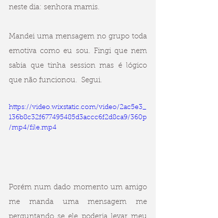
neste dia: senhora mamis. 
Mandei uma mensagem no grupo toda 
emotiva como eu sou. Fingi que nem 
sabia que tinha session mas é lógico 
que não funcionou.  Segui. 
https://video.wixstatic.com/video/2ac5e3_
136b8c32f677495485d3accc6f2d8ca9/360p
/mp4/file.mp4
Porém num dado momento um amigo 
me manda uma mensagem me 
perguntando se ele poderia levar meu 