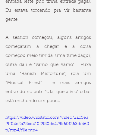
entrada (este pub tinha entrada paga). 
Eu estava torcendo pra vir bastante 
gente. 
A session começou, alguns amigos 
começaram a chegar e a coisa 
começou meio tímida, uma tune daqui, 
outra dali e “vamo que vamo”.  Puxa 
uma “Banish Misfortune”, rola um 
“Musical Priest”  e mais amigos 
entrando no pub. “Ufa, que alívio” o bar 
está enchendo um pouco.
https://video.wixstatic.com/video/2ac5e3_
f9f04e2a28bd4102980de479560f263d/360
p/mp4/file.mp4