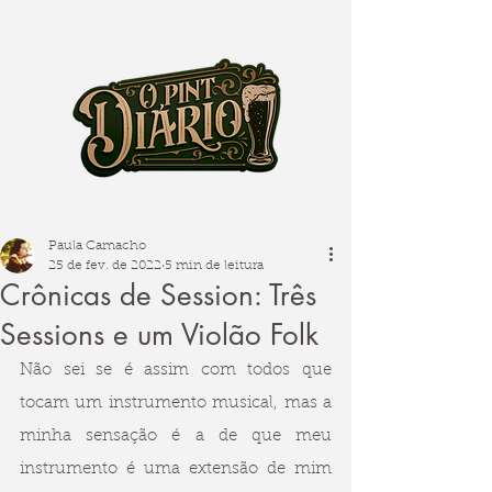
Paula Camacho
25 de fev. de 2022
5 min de leitura
Crônicas de Session: Três
Sessions e um Violão Folk
Não sei se é assim com todos que 
tocam um instrumento musical, mas a 
minha sensação é a de que meu 
instrumento é uma extensão de mim 