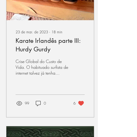
23 de mar. de 2023
∙
18
min
Karate Irlandês parte III:
Hurdy Gurdy
Crise Global do Custo de
Vida. O habituado surfista de
internet talvez já tenha
encontrado esse termo
mencionado aqui e ali. É
marca das...
99
0
6