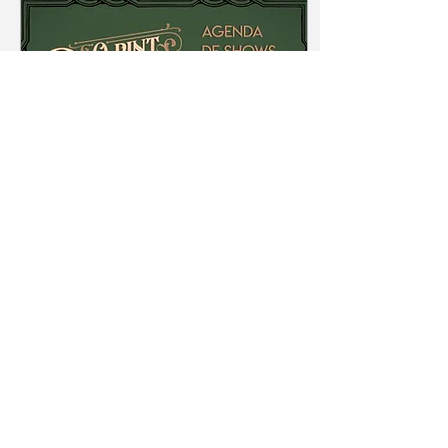
8 de mar. de 2023
∙
3
min
ST. PATRICK'S 2023 •
Agenda de Shows no
Brasil
Pelo segundo ano
consecutivo, O Pint Diário
disponibiliza, para todos os
seus assíduos leitores
brasileiros, a lista completa
de todos os...