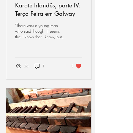
Karate Irlandês, parte IV:
Terça Feira em Galway
"There was a young man
who said though, it seems
that I know that I know, but
what I would like to see is the
I that knows me when I
know...
56
1
3