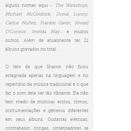
alguns nomes aqui - 
The Waterboys
, 
Michael McGoldrick
, 
Donal Lunny
, 
Carlos Nuñez
, 
Frankie Gavin
, 
Sinead 
O’Connor
, 
Imelda May
… e muitos 
outros. Além de atualmente ter 21 
álbuns gravados no total.
O fato de que Sharon não ficou 
estagnada apenas na linguagem e no 
repertório da música tradicional é o que 
faz o som dela ser tão vibrante. Ela não 
tem medo de misturar estilos, ritmos, 
instrumentações e gêneros diferentes 
em seus álbuns. Guitarras elétricas, 
contrabaixo, congas, sintetizadores se 