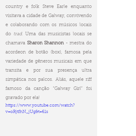
country e folk Steve Earle enquanto 
visitava a cidade de Galway, convivendo 
e colaborando com os músicos locais 
do 
trad
. Uma das musicistas locais se 
chamava 
Sharon Shannon 
- mestra do 
acordeon de botão (box), famosa pela 
variedade de gêneros musicais em que 
transita e por sua presença ultra 
simpática nos palcos. Aliás, aquele riff 
famoso da canção “Galway Girl” foi 
gravado por ela!
https://www.youtube.com/watch?
v=oRjtfhN_jUg&t=61s