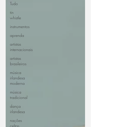
Tudo
tin
whistle
instrumentos
aprenda
artistas
internacionais
artistas
brasileiros
música
irlandesa
moderna
música
tradicional
dança
irlandesa
nações
celtas