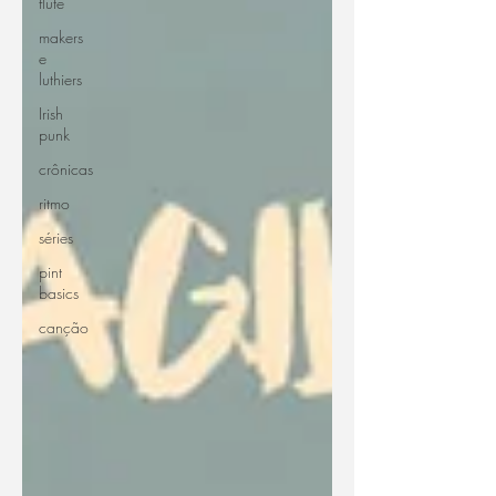
flute
makers
e
luthiers
Irish
punk
crônicas
ritmo
séries
pint
basics
canção