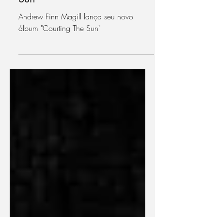
novo álbum "Courting The
Sun"
Andrew Finn Magill lança seu novo
álbum "Courting The Sun"