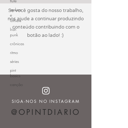
flute
makers
Se você gosta do nosso trabalho,
e
nos ajude a continuar produzindo
luthiers
conteúdo contribuindo com o
Irish
punk
botão ao lado! :)
crônicas
ritmo
séries
pint
basics
canção
SIGA-NOS NO INSTAGRAM
@OPINTDIARIO