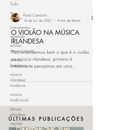
Tudo
tin
Paula Camacho
whistle
16 de jul. de 2021
4 min de leitura
instrumentos
O VIOLÃO NA MÚSICA
aprenda
IRLANDESA
artistas
internacionais
Para entendermos bem o que é o violão
na música irlandesa, primeiro é
artistas
brasileiros
interessante pensarmos em uma
informação importante: somos...
música
irlandesa
moderna
música
tradicional
dança
irlandesa
ÚLTIMAS PUBLICAÇÕES
nações
celtas