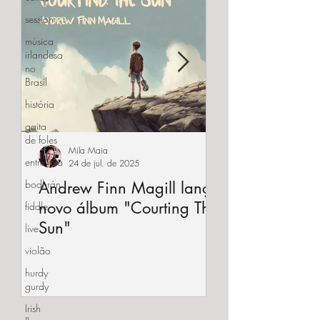
session
música
irlandesa
no
Brasil
história
gaita
de foles
Mila Maia
entrevista
24 de jul. de 2025
bodhrán
Andrew Finn Magill lança
Prêmio Grada
novo álbum "Courting The
2025
fiddle
Sun"
live
violão
hurdy
gurdy
Irish