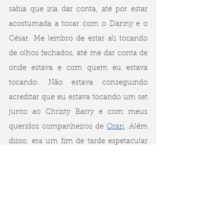
sabia que iria dar conta, até por estar 
acostumada a tocar com o Danny e o 
César. Me lembro de estar ali tocando 
de olhos fechados, até me dar conta de 
onde estava e com quem eu estava 
tocando. Não estava conseguindo 
acreditar que eu estava tocando um set 
junto ao Christy Barry e com meus 
queridos companheiros de 
Oran
. Além 
disso, era um fim de tarde espetacular 
de verão irlandês e o sol estava batendo 
nos Cliffs e nas montanhas, que dá 
vista da janela de vidro da sala. Tudo 
muito surreal para uma musicista 
brasileira recém-chegada, cheia de 