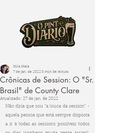
Mila Maia
7 de jan. de 2022
3 min de leitura
Crônicas de Session: O "Sr.
Brasil" de County Clare
Atualizado:
27 de jan. de 2022
Não diria que sou “a louca da session” - 
aquela pessoa que está sempre disposta 
a ir à todas as sessions possíveis todos 