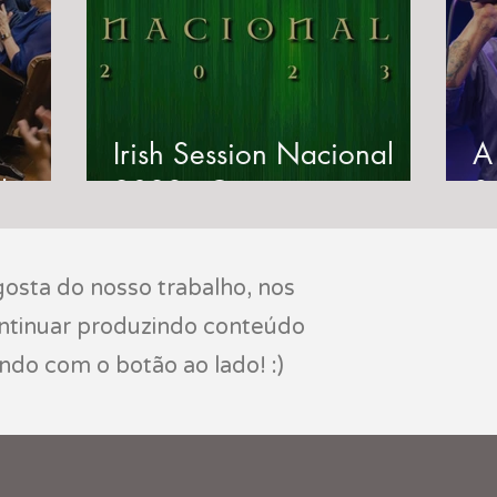
Irish Session Nacional
A
de
2023 - Como se
S
pital
preparar para a grande
m
'
session na próxima
osta do nosso trabalho, nos
semana!
ontinuar produzindo conteúdo
indo com o botão ao lado! :)