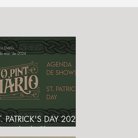
nt Diário
de mar. de 2024
T. PATRICK'S DAY 2024
 Agenda de Shows