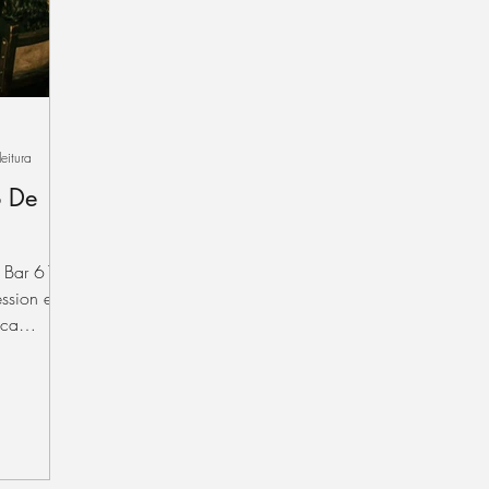
eitura
o De
p Bar 611,
ssion essa
ica