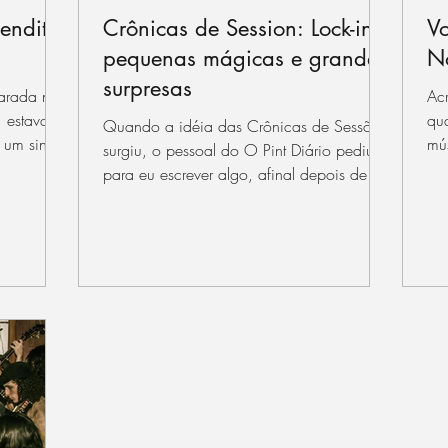
endita
Crônicas de Session: Lock-ins,
Vo
pequenas mágicas e grandes
N
surpresas
larada na
Ac
 estava
qu
Quando a idéia das Crônicas de Sessões
 um sinal
mús
surgiu, o pessoal do O Pint Diário pediu
ac
para eu escrever algo, afinal depois de
sete anos como...