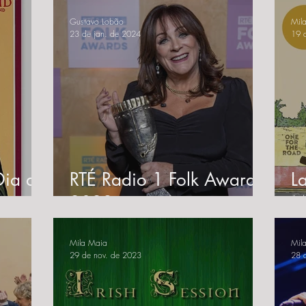
Gustavo Lobão
Mil
23 de jan. de 2024
19 
 Dia de
RTÉ Radio 1 Folk Awards
L
2023
M
"
Mila Maia
Mil
29 de nov. de 2023
28 d