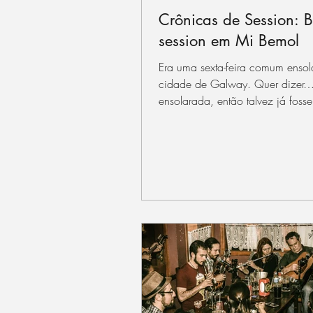
Crônicas de Session: B
session em Mi Bemol
Era uma sexta-feira comum enso
cidade de Galway. Quer dizer…
ensolarada, então talvez já fosse
de que não seria...