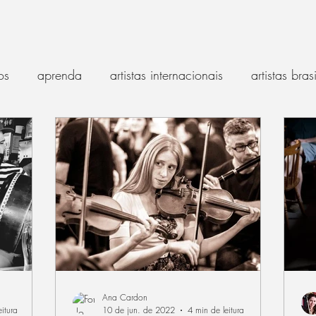
os
aprenda
artistas internacionais
artistas bras
música tradicional
dança irlandesa
nações celta
história
gaita de foles
entrevista
bodhrán
makers e luthiers
Irish punk
crônicas
ritmo
Ana Cardon
itura
10 de jun. de 2022
4 min de leitura