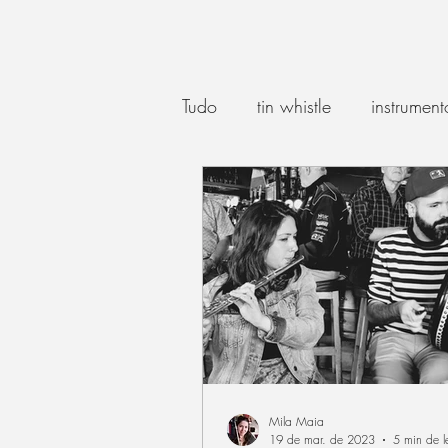
Tudo
tin whistle
instrument
música irlandesa moderna
música irlandesa no Brasil
hurdy gurdy
Irish flute
Mila Maia
canção
19 de mar. de 2023
5 min de le