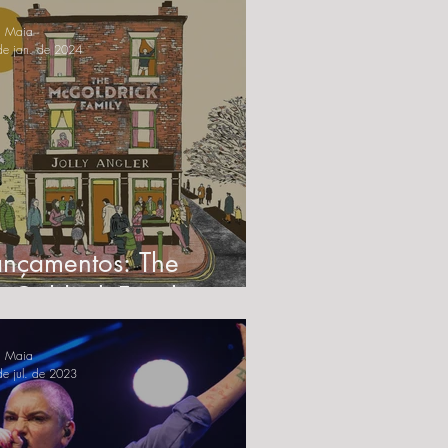
a Maia
de jan. de 2024
ançamentos: The
cGoldrick Family -
One for the Road"
a Maia
e jul. de 2023