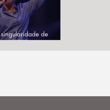
 singularidade de
inéad O'Connor na
úsica tradicional