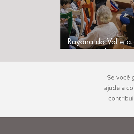
Rayana do Val e a
conquista do título 
Vassouras como 'Ca
da Harpa no Brasil
Se você g
ajude a c
contribu