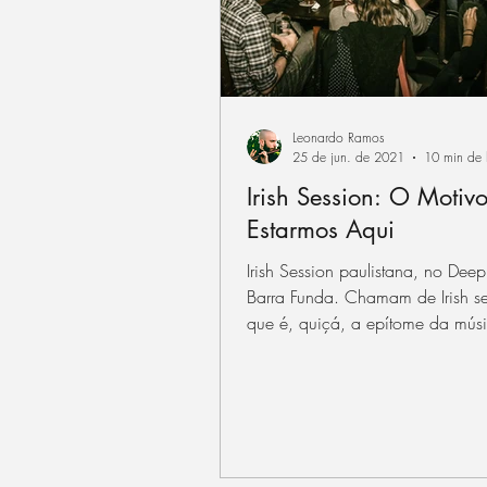
Leonardo Ramos
25 de jun. de 2021
10 min de l
Irish Session: O Motiv
Estarmos Aqui
Irish Session paulistana, no Dee
Barra Funda. Chamam de Irish se
que é, quiçá, a epítome da mús
tradicional...