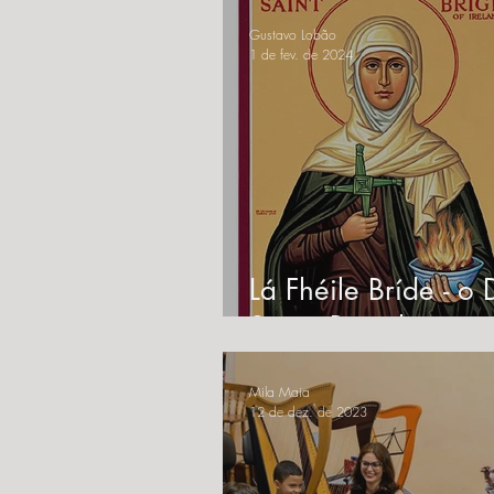
"Courting The Sun"
Gustavo Lobão
1 de fev. de 2024
Lá Fhéile Bríde - o
Santa Brígida
Mila Maia
12 de dez. de 2023