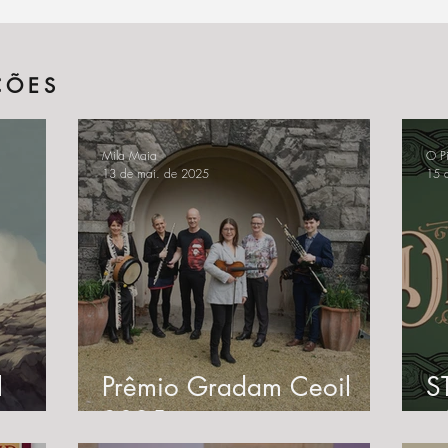
ÇÕES
Mila Maia
O Pi
13 de mai. de 2025
15 
l
Prêmio Gradam Ceoil
S
2025
-