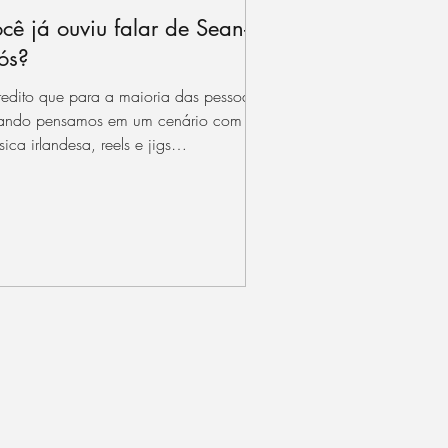
cê já ouviu falar de Sean-
ós?
redito que para a maioria das pessoas,
ando pensamos em um cenário com
ica irlandesa, reels e jigs
ompanhados por fiddles,...