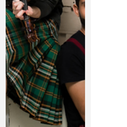
flute
makers
e
luthiers
Irish
punk
crônicas
ritmo
séries
pint
basics
canção