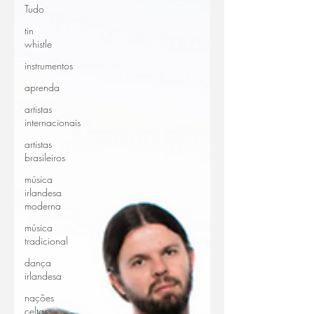
Tudo
tin
whistle
instrumentos
aprenda
artistas
internacionais
artistas
brasileiros
música
irlandesa
moderna
música
tradicional
dança
irlandesa
nações
celtas