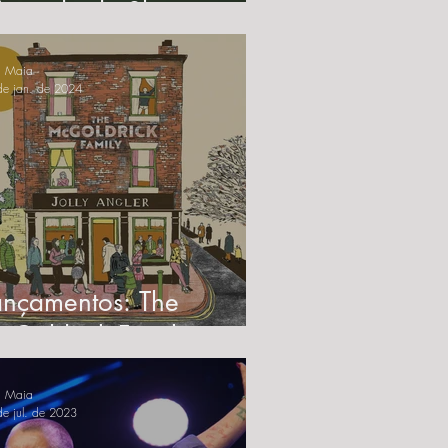
 Agenda de Shows
a Maia
de jan. de 2024
ançamentos: The
cGoldrick Family -
One for the Road"
a Maia
e jul. de 2023