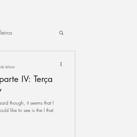
ileiros
s
session
de leitura
parte IV: Terça
fiddle
live
y
id though, it seems that I
ritmo
séries
ld like to see is the I that