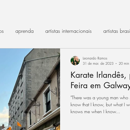
os
aprenda
artistas internacionais
artistas bras
música tradicional
dança irlandesa
nações celta
Leonardo Ramos
31 de mar. de 2023
20 min 
Karate Irlandês, 
história
gaita de foles
entrevista
bodhrán
Feira em Galwa
"There was a young man who sa
rish flute
makers e luthiers
Irish punk
crônicas
know that I know, but what I wou
knows me when I know...