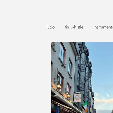
Tudo
tin whistle
instrument
música irlandesa moderna
música irlandesa no Brasil
violão
hurdy gurdy
I
pint basics
canção