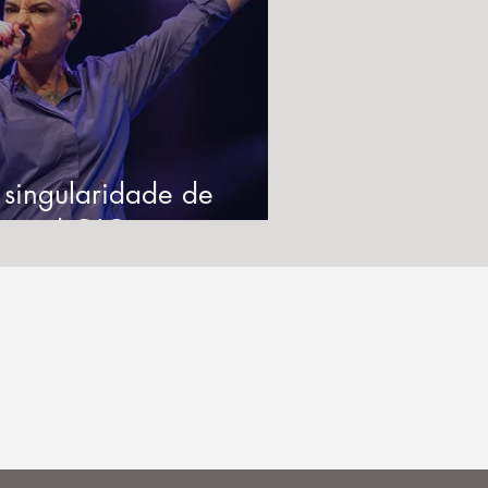
 singularidade de
inéad O'Connor na
úsica tradicional