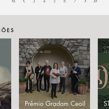
3
4
5
6
7
ÇÕES
Mila Maia
O Pi
13 de mai. de 2025
15 
l
Prêmio Gradam Ceoil
S