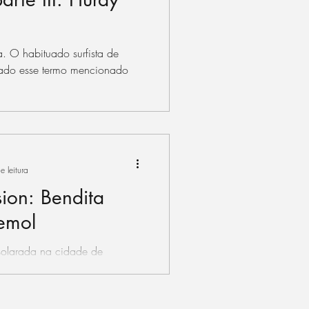
. O habituado surfista de
ntrado esse termo mencionado
e leitura
ion: Bendita
emol
solarada na cidade de
nsolarada, então talvez já
a...