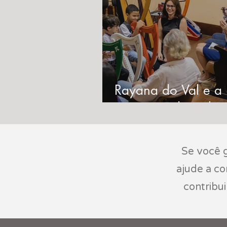
Rayana do Val e a
conquista do título 
Vassouras como 'Ca
da Harpa no Brasil
Se você g
ajude a c
contribu