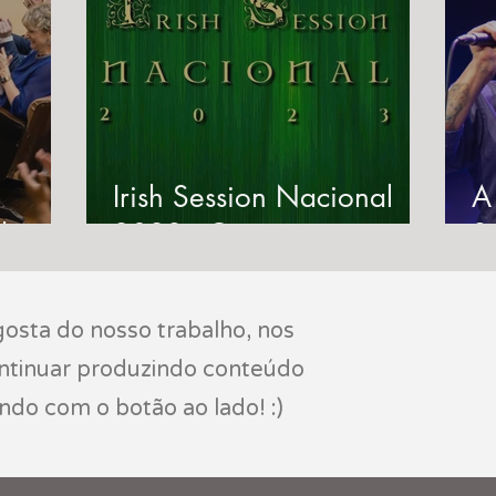
Irish Session Nacional
A
de
2023 - Como se
S
pital
preparar para a grande
m
'
session na próxima
osta do nosso trabalho, nos
semana!
ontinuar produzindo conteúdo
indo com o botão ao lado! :)