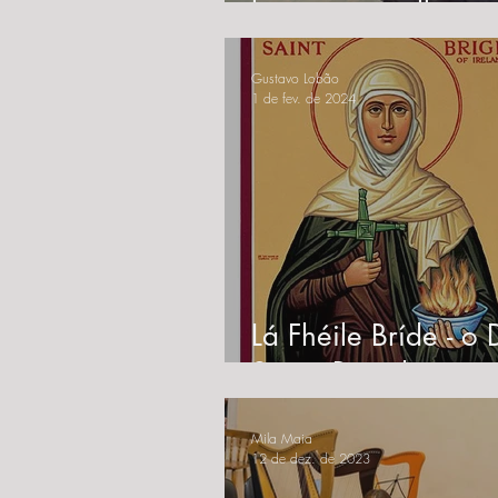
lança novo álbum
"Courting The Sun"
Gustavo Lobão
1 de fev. de 2024
Lá Fhéile Bríde - o
Santa Brígida
Mila Maia
12 de dez. de 2023