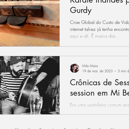
Gurdy
Crise Global do Custo de Vida
internet talvez já tenha enco
aqui e ali. É marca das...
Mila Maia
19 de mar. de 2023
5 min d
Crônicas de Sess
session em Mi B
Era uma sexta-feira comum en
Galway. Quer dizer… estava e
fosse um sinal de que não seri