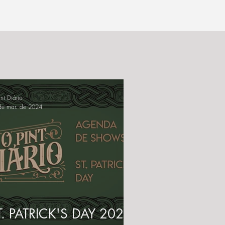
nt Diário
de mar. de 2024
T. PATRICK'S DAY 2024