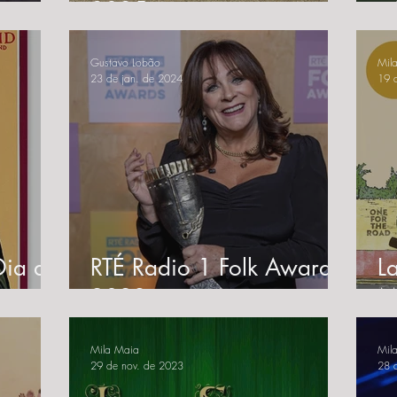
2025
-
Gustavo Lobão
Mil
23 de jan. de 2024
19 
 Dia de
RTÉ Radio 1 Folk Awards
L
2023
M
"
Mila Maia
Mil
29 de nov. de 2023
28 d