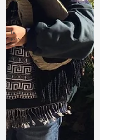
flute
makers
e
luthiers
Irish
punk
crônicas
ritmo
séries
pint
basics
canção