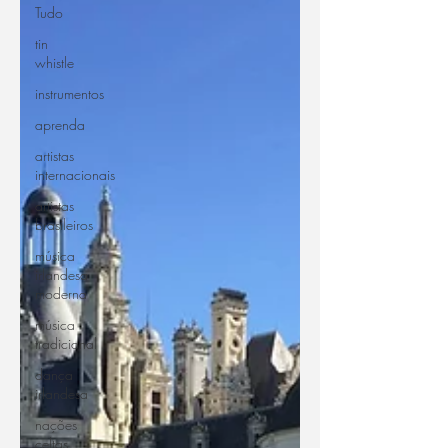
Tudo
tin
whistle
instrumentos
aprenda
artistas
internacionais
artistas
brasileiros
música
irlandesa
moderna
música
tradicional
dança
irlandesa
nações
celtas